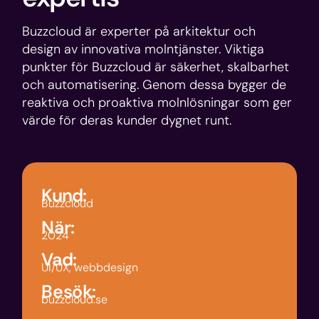
Buzzcloud är experter på arkitektur och
design av innovativa molntjänster. Viktiga
punkter för Buzzcloud är säkerhet, skalbarhet
och automatisering. Genom dessa bygger de
reaktiva och proaktiva molnlösningar som ger
värde för deras kunder dygnet runt.
Kund:
Buzzcloud
När:
2024
Vad:
UI/UX, webbdesign
Besök:
buzzcloud.se