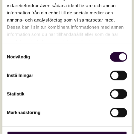
vidarebefordrar även sådana identifierare och annan
information från din enhet till de sociala medier och
annons- och analysföretag som vi samarbetar med.
Dessa kan i sin tur kombinera informationen med annan
Spännande färger
information som du har tillhandahållit eller som de har
samlat in när du har använt deras tjänster.
Buzzclouds grafiska profil består av
Samtyckesval
spännande och lekfulla färger som
Nödvändig
återspeglas på hemsidan.
Inställningar
Statistik
Marknadsföring