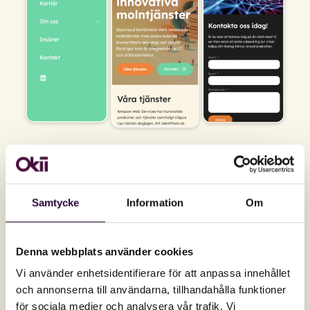
Mobil i fokus
Samtycke
Information
Om
Buzzclouds hemsida är optimerad för en
responsiv design med mobil först i åtanke.
Pigment ser alltid till att besökaren får en
Denna webbplats använder cookies
optimal användarupplevelse oavsett om
Vi använder enhetsidentifierare för att anpassa innehållet
hemsidan visas på en dator, surfplatta eller
och annonserna till användarna, tillhandahålla funktioner
mobiltelefon.
för sociala medier och analysera vår trafik. Vi