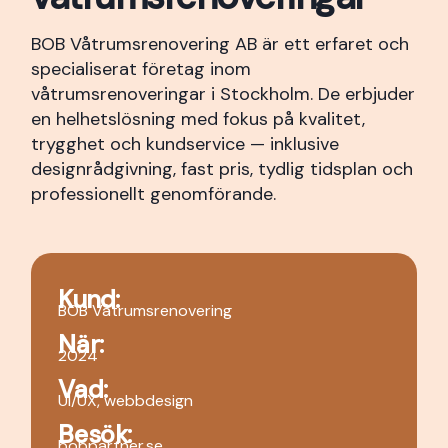
BOB Våtrumsrenovering AB är ett erfaret och
specialiserat företag inom
våtrumsrenoveringar i Stockholm. De erbjuder
en helhetslösning med fokus på kvalitet,
trygghet och kundservice — inklusive
designrådgivning, fast pris, tydlig tidsplan och
professionellt genomförande.
Kund:
BOB Våtrumsrenovering
När:
2024
Vad:
UI/UX, webbdesign
Besök:
bobpartner.se