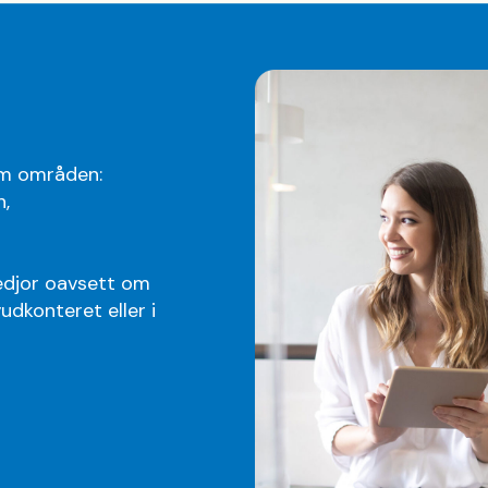
em områden:
h,
lkedjor oavsett om
udkonteret eller i