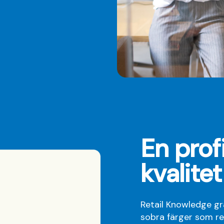
En prof
kvalitet
Retail Knowledge gr
sobra färger som re