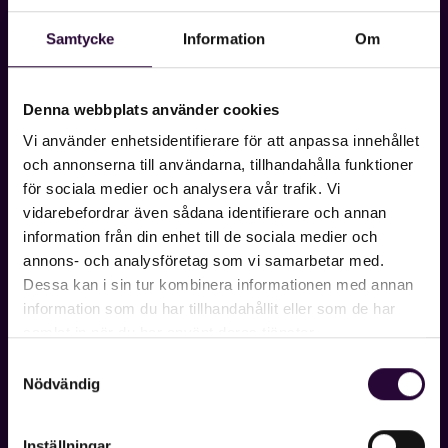
Montserrat är ett sans-serif-typsnitt
Samtycke
Information
Om
inspirerat av gamla skyltar i Buenos Aires,
vilket ger det en unik och modern prägel. Det
är populärt för sin mångsidighet och används
Denna webbplats använder cookies
ofta på webbplatser som vill skapa ett
Vi använder enhetsidentifierare för att anpassa innehållet
stilrent och professionellt intryck. Montserrat
och annonserna till användarna, tillhandahålla funktioner
är också ett favoritval för rubriker, tack vare
för sociala medier och analysera vår trafik. Vi
sina distinkta proportioner och tydlighet.
vidarebefordrar även sådana identifierare och annan
information från din enhet till de sociala medier och
Georgia
annons- och analysföretag som vi samarbetar med.
Dessa kan i sin tur kombinera informationen med annan
Georgia är ett serif-typsnitt som är
information som du har tillhandahållit eller som de har
optimerat för skärmläsning. Det har en
samlat in när du har använt deras tjänster.
klassisk och sofistikerad design som gör det
Samtyckesval
Nödvändig
idealiskt för långa textstycken. Georgia
används ofta på nyhetssajter och bloggar där
läsbarhet och en elegant stil är prioriterat.
Inställningar